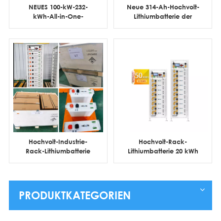
NEUES 100-kW-232-
Neue 314-Ah-Hochvolt-
kWh-All-in-One-
Lithiumbatterie der
Flüssigkeitskühlsystem
Güteklasse A, 112
für den Außenbereich
kWh/241 kWh-
Batteriecluster
Hochvolt-Industrie-
Hochvolt-Rack-
Rack-Lithiumbatterie
Lithiumbatterie 20 kWh
100 kWh 200 kWh 215
30 kWh 40 kWh 50 kWh
kWh Cluster
60 kWh Cluster
PRODUKTKATEGORIEN