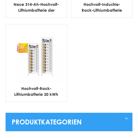
Neue 314-Ah-Hochvolt-
Hochvolt-Industrie-
Lithiumbatterie der
Rack-Lithiumbatterie
Güteklasse A, 112
100 kWh 200 kWh 215
kWh/241 kWh-
kWh Cluster
Batteriecluster
Hochvolt-Rack-
Lithiumbatterie 20 kWh
30 kWh 40 kWh 50 kWh
60 kWh Cluster
PRODUKTKATEGORIEN