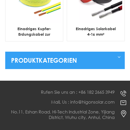
Einadriges Kupfer-
Einadriges Solarkabel
Erdungskabel zur
4-16 mm²
Erdung
PRODUKTKATEGORIEN
Rufen Sie uns an : +86 182 2665 3949
MaIL Us : info@higonsolar.com
No.11, Eshan Road, Hi-Tech Industrial Zone, Yijiang
District, Wuhu city, Anhui, China