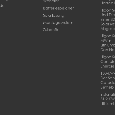
Wandler
Herzen 
ds
Batteriespeicher
Higon So
Und Die
Solarlösung
Eines 3
Montagesystem
Solarsy
Abgesc
Zubehör
Higon So
MWh-
Lithium
Den Na
Higon S
Contain
Energie
150-KW-
Der Sch
Geteste
Betrie
Installa
51,2-K
Lithiumb