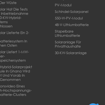
Der Wüste
PV-Modul
lar Hat Die Tests
Schindel-Solarpanel
 Inbetriebnahme
20-KW-Hybrid-
550-W-PV-Modul
stems
48-V-Lithiumbatterie
hlossen
Stapelbare
lar Lieferte Ein 2-
Lithiumbatterie
batteriesystem In
Solaranlage Für
hen Osten
Privathaushalte
olar Liefert 1-MW-
30-KW-Solaranlage
er-
speichersystem
Hybrid-Solarprojekt
ule In Ghana Wird
t Und Vorab In
b Genommen
tionsvideo Eines
Wh-Hochspannungs-
atterie-Clusters