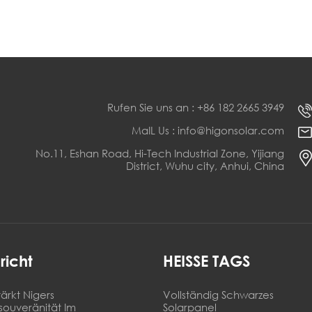
Rufen Sie uns an : +86 182 2665 3949
MaIL Us : info@higonsolar.com
No.11, Eshan Road, Hi-Tech Industrial Zone, Yijiang
District, Wuhu city, Anhui, China
richt
HEISSE TAGS
ärkt Nigers
Vollständig Schwarzes
souveränität Im
Solarpanel