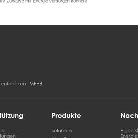
Ihr Zuhause mit Energie versorgen können!
ON entdecken
MEHR
tützung
Produkte
Nach
he
Solarzelle
Higon St
stungen
Energie