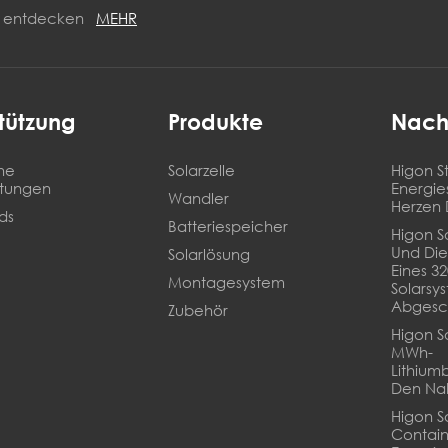
ON entdecken
MEHR
tützung
Produkte
Nach
he
Solarzelle
Higon St
stungen
Energie
Wandler
Herzen 
ds
Batteriespeicher
Higon So
Und Die
Solarlösung
Eines 3
Montagesystem
Solarsy
Abgesc
Zubehör
Higon So
MWh-
Lithium
Den Na
Higon S
Contain