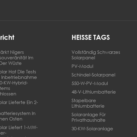
richt
HEISSE TAGS
ärkt Nigers
Vollständig Schwarzes
souveränität Im
Solarpanel
Der Wüste
PV-Modul
lar Hat Die Tests
Schindel-Solarpanel
 Inbetriebnahme
20-KW-Hybrid-
550-W-PV-Modul
stems
48-V-Lithiumbatterie
hlossen
Stapelbare
lar Lieferte Ein 2-
Lithiumbatterie
batteriesystem In
Solaranlage Für
hen Osten
Privathaushalte
olar Liefert 1-MW-
30-KW-Solaranlage
er-