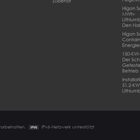
Zubehör
Higon So
MWh-
Lithium
Den Na
Higon S
Contain
Energie
150-KW-
Der Sch
Geteste
Betrie
Installa
51,2-K
Lithiumb
 vorbehalten.
IPv6-Netzwerk unterstützt