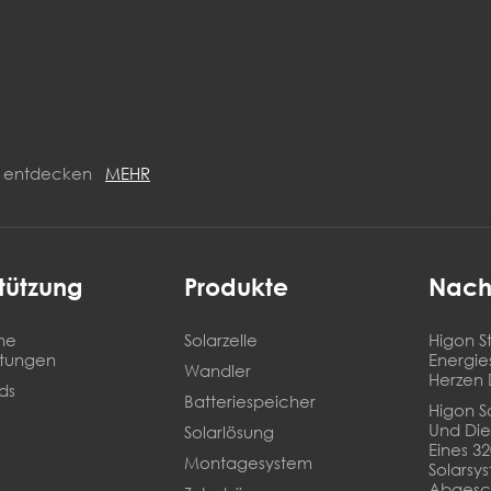
ON entdecken
MEHR
tützung
Produkte
Nach
he
Solarzelle
Higon St
stungen
Energie
Wandler
Herzen 
ds
Batteriespeicher
Higon So
Und Die
Solarlösung
Eines 3
Montagesystem
Solarsy
Abgesc