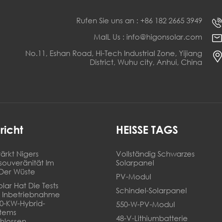
Rufen Sie uns an : +86 182 2665 3949
MaIL Us : info@higonsolar.com
No.11, Eshan Road, Hi-Tech Industrial Zone, Yijiang
District, Wuhu city, Anhui, China
richt
HEISSE TAGS
ärkt Nigers
Vollständig Schwarzes
souveränität Im
Solarpanel
Der Wüste
PV-Modul
lar Hat Die Tests
Schindel-Solarpanel
 Inbetriebnahme
20-KW-Hybrid-
550-W-PV-Modul
stems
48-V-Lithiumbatterie
hlossen