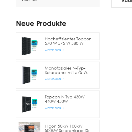
Radb
kW
Neue Produkte
Hocheffizientes Topcon
570 W 575 W 580 W
bifaziales Doppelglas-
WEITERLESEN
Halbzellen-Solarmodul
Monofaziales N-Typ-
Solarpanel mit 575 W,
580 W, 590 W, 600 W
WEITERLESEN
und 144 Zellen
(Halbschnitt)
Topcon N Typ 430W
440W 450W
Vollschwarzes bifaziales
WEITERLESEN
Halbzellen-Solarpanel
Higon 50kW 100kW
500kW Solaranlage für