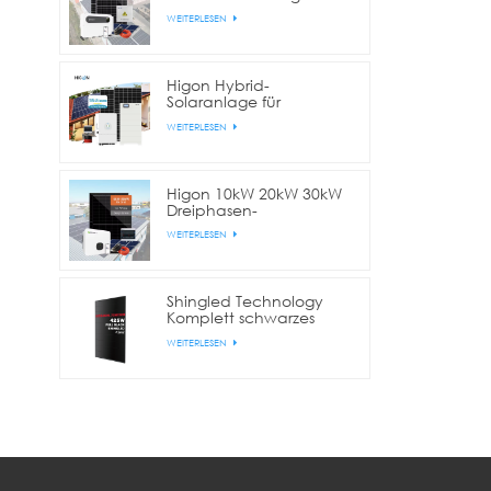
Gewerbe und Industrie
WEITERLESEN
Higon Hybrid-
Solaranlage für
Wohnhäuser mit 10 kW,
WEITERLESEN
20 kW und 30 kW
Lithium-Batterie
Higon 10kW 20kW 30kW
Dreiphasen-
Netzgekoppelte
WEITERLESEN
Solaranlage für
gewerbliche Zwecke
Shingled Technology
Komplett schwarzes
420W/425W/430W
WEITERLESEN
Solarpanel für Zuhause