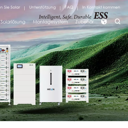
n Sie Solar
Unterstützung
FAQ
In Kontakt kommen
Solarlösung
Montagesystem
Zubehör