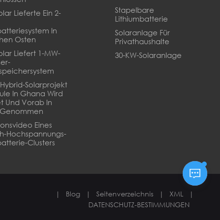
Stapelbare
lar Lieferte Ein 2-
Lithiumbatterie
batteriesystem In
Solaranlage Für
hen Osten
Privathaushalte
olar Liefert 1-MW-
30-KW-Solaranlage
er-
speichersystem
Hybrid-Solarprojekt
ule In Ghana Wird
t Und Vorab In
b Genommen
tionsvideo Eines
Wh-Hochspannungs-
atterie-Clusters
|
Blog
|
Seitenverzeichnis
|
XML
|
DATENSCHUTZ-BESTIMMUNGEN