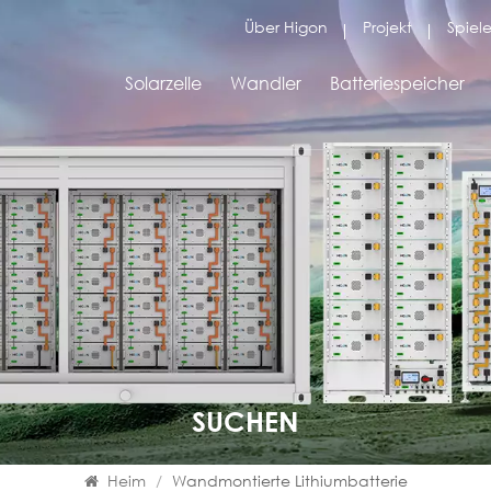
Über Higon
Projekt
Spiele
Solarzelle
Wandler
Batteriespeicher
SUCHEN
Heim
/
Wandmontierte Lithiumbatterie