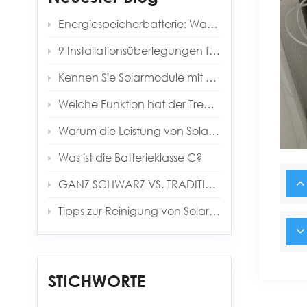
Energiespeicherbatterie: Warum sind es immer 0,5 °C?
9 Installationsüberlegungen für die Installation eines Energiespeichersystems
Kennen Sie Solarmodule mit Heterojunction-Technologie (HJT)?
Welche Funktion hat der Trenntransformator im Solarwechselrichter?
Warum die Leistung von Solarmodulen immer geringer ist als erwartet
Was ist die Batterieklasse C?
GANZ SCHWARZ VS. TRADITIONELLE PANEELE
Tipps zur Reinigung von Solarmodulen
STICHWORTE