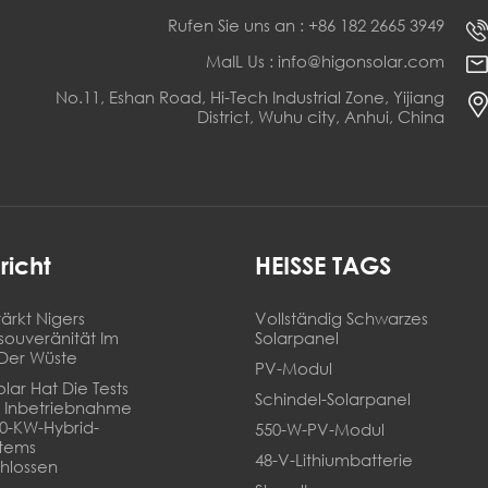
Rufen Sie uns an : +86 182 2665 3949
MaIL Us : info@higonsolar.com
No.11, Eshan Road, Hi-Tech Industrial Zone, Yijiang
District, Wuhu city, Anhui, China
richt
HEISSE TAGS
ärkt Nigers
Vollständig Schwarzes
souveränität Im
Solarpanel
Der Wüste
PV-Modul
lar Hat Die Tests
Schindel-Solarpanel
 Inbetriebnahme
20-KW-Hybrid-
550-W-PV-Modul
stems
48-V-Lithiumbatterie
hlossen