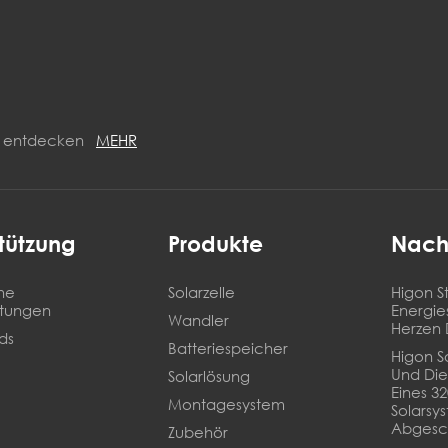
ON entdecken
MEHR
tützung
Produkte
Nach
he
Solarzelle
Higon St
stungen
Energie
Wandler
Herzen 
ds
Batteriespeicher
Higon So
Und Die
Solarlösung
Eines 3
Montagesystem
Solarsy
Abgesc
Zubehör