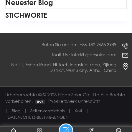
Neuester Blog
STICHWORTE
Rufen Sie uns an : +86 182 2665 3949
MaIL Us : info@higonsolar.com
No.11, Eshan Road, Hi-Tech Industrial Zone, Yijiang
District, Wuhu city, Anhui, China
Urheberrechte © © 2026 Higon Solar Co., Ltd Alle Rechte
vorbehalten.
IPv6-Netzwerk unterstützt
|
|
|
|
Blog
Seitenverzeichnis
XML
DATENSCHUTZ-BESTIMMUNGEN