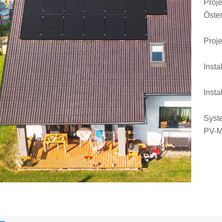
Proj
Öster
Proje
Insta
Insta
Syst
PV-M