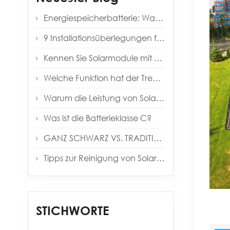
Energiespeicherbatterie: Warum sind es immer 0,5 °C?
9 Installationsüberlegungen für die Installation eines Energiespeichersystems
Kennen Sie Solarmodule mit Heterojunction-Technologie (HJT)?
Welche Funktion hat der Trenntransformator im Solarwechselrichter?
Warum die Leistung von Solarmodulen immer geringer ist als erwartet
Was ist die Batterieklasse C?
GANZ SCHWARZ VS. TRADITIONELLE PANEELE
Tipps zur Reinigung von Solarmodulen
STICHWORTE