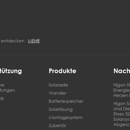
ON entdecken
MEHR
tützung
Produkte
Nach
he
Solarzelle
Higon St
stungen
Energie
Wandler
Herzen 
ds
Batteriespeicher
Higon So
Und Die
Solarlösung
Eines 3
Montagesystem
Solarsy
Abgesc
Zubehör