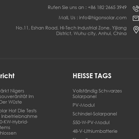
Rufen Sie uns an : +86 182 2665 3949
MaIL Us : info@higonsolar.com
No.11, Eshan Road, Hi-Tech Industrial Zone, Yijiang
District, Wuhu city, Anhui, China
richt
HEISSE TAGS
ärkt Nigers
Vollständig Schwarzes
souveränität Im
Solarpanel
Der Wüste
PV-Modul
lar Hat Die Tests
Schindel-Solarpanel
 Inbetriebnahme
20-KW-Hybrid-
550-W-PV-Modul
stems
48-V-Lithiumbatterie
hlossen