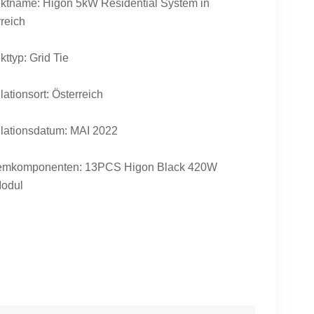
ektname: Higon 5kW Residential System in
reich
kttyp: Grid Tie
llationsort: Österreich
llationsdatum: MAI 2022
emkomponenten: 13PCS Higon Black 420W
odul