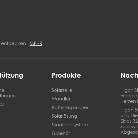
ON entdecken
MEHR
tützung
Produkte
Nach
he
Solarzelle
Higon St
stungen
Energie
Wandler
Herzen 
ds
Batteriespeicher
Higon So
Und Die
Solarlösung
Eines 3
Montagesystem
Solarsy
Abgesc
Zubehör