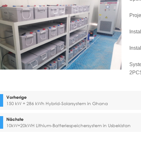
Proje
Insta
Insta
Syst
2
PCS
Vorherige
150 kW + 286 kWh Hybrid-Solarsystem in Ghana
Nächste
10kW+20kWH Lithium-Batteriespeichersystem in Usbekistan