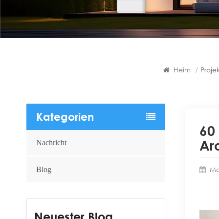
Heim
/
Proje
Kategorien
60
Ar
Nachricht
Ma
Blog
Neuester Blog