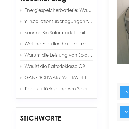
Energiespeicherbatterie: Warum sind es immer 0,5 °C?
9 Installationsüberlegungen für die Installation eines Energiespeichersystems
Kennen Sie Solarmodule mit Heterojunction-Technologie (HJT)?
Welche Funktion hat der Trenntransformator im Solarwechselrichter?
Warum die Leistung von Solarmodulen immer geringer ist als erwartet
Was ist die Batterieklasse C?
GANZ SCHWARZ VS. TRADITIONELLE PANEELE
Tipps zur Reinigung von Solarmodulen
STICHWORTE