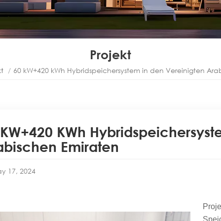
Projekt
kt
/
60 kW+420 kWh Hybridspeichersystem in den Vereinigten Ara
 KW+420 KWh Hybridspeichersyste
abischen Emiraten
y 17, 2024
Proj
Spei