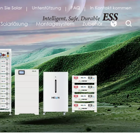
n Sie Solar
Unterstützung
FAQ
In Kontakt kommen
Solarlösung
Montagesystem
Zubehör