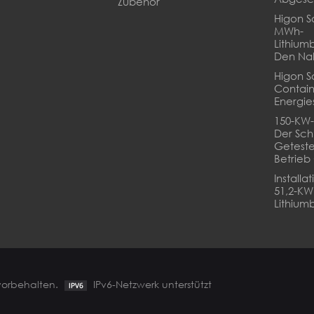
Zubehör
Higon So
MWh-
Lithium
Den Na
Higon S
Contain
Energie
150-KW-
Der Sch
Geteste
Betrie
Installa
51,2-K
Lithiumb
 vorbehalten.
IPv6-Netzwerk unterstützt