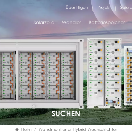
Über Higon
Projekt
Spiele
Solarzelle
Wandler
Batteriespeicher
SUCHEN
Heim
/
Wandmontierter Hybrid-Wechselrichter