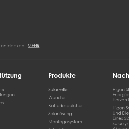
ON entdecken
MEHR
tützung
Produkte
Nach
he
Solarzelle
Higon St
stungen
Energie
Wandler
Herzen 
ds
Batteriespeicher
Higon So
Und Die
Solarlösung
Eines 3
Montagesystem
Solarsy
Abgesc