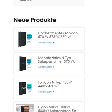
Neue Produkte
Hocheffizientes Topcon
570 W 575 W 580 W
bifaziales Doppelglas-
WEITERLESEN
Halbzellen-Solarmodul
Monofaziales N-Typ-
Solarpanel mit 575 W,
580 W, 590 W, 600 W
WEITERLESEN
und 144 Zellen
(Halbschnitt)
Topcon N Typ 430W
440W 450W
Vollschwarzes bifaziales
WEITERLESEN
Halbzellen-Solarpanel
Higon 50kW 100kW
500kW Solaranlage für