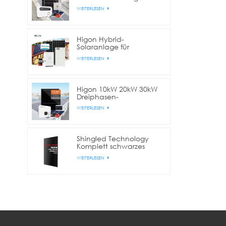
Gewerbe und Industrie
WEITERLESEN
Higon Hybrid-
Solaranlage für
Wohnhäuser mit 10 kW,
WEITERLESEN
20 kW und 30 kW
Lithium-Batterie
Higon 10kW 20kW 30kW
Dreiphasen-
Netzgekoppelte
WEITERLESEN
Solaranlage für
gewerbliche Zwecke
Shingled Technology
Komplett schwarzes
420W/425W/430W
WEITERLESEN
Solarpanel für Zuhause