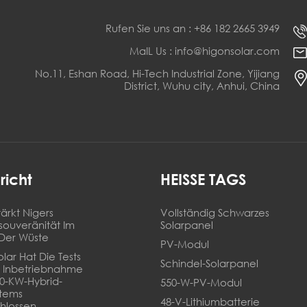
Rufen Sie uns an : +86 182 2665 3949
MaIL Us : info@higonsolar.com
No.11, Eshan Road, Hi-Tech Industrial Zone, Yijiang
District, Wuhu city, Anhui, China
richt
HEISSE TAGS
ärkt Nigers
Vollständig Schwarzes
souveränität Im
Solarpanel
Der Wüste
PV-Modul
lar Hat Die Tests
Schindel-Solarpanel
 Inbetriebnahme
20-KW-Hybrid-
550-W-PV-Modul
stems
48-V-Lithiumbatterie
hlossen