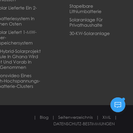
Stapelbare
lar Lieferte Ein 2-
Lithiumbatterie
batteriesystem In
Solaranlage Für
hen Osten
Privathaushalte
olar Liefert 1-MW-
30-KW-Solaranlage
er-
speichersystem
Hybrid-Solarprojekt
ule In Ghana Wird
t Und Vorab In
b Genommen
tionsvideo Eines
Wh-Hochspannungs-
atterie-Clusters
|
Blog
|
Seitenverzeichnis
|
XML
|
DATENSCHUTZ-BESTIMMUNGEN