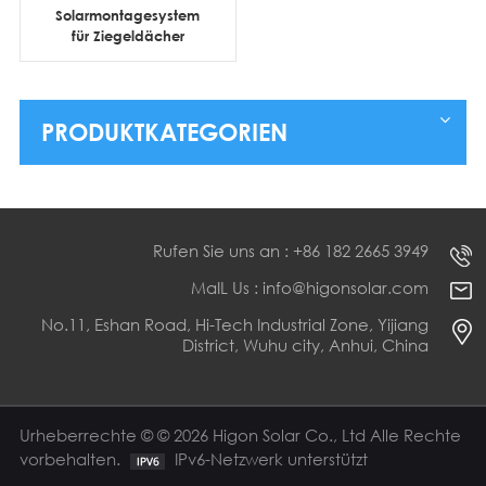
Solarmontagesystem
für Ziegeldächer
PRODUKTKATEGORIEN
Rufen Sie uns an : +86 182 2665 3949
MaIL Us : info@higonsolar.com
No.11, Eshan Road, Hi-Tech Industrial Zone, Yijiang
District, Wuhu city, Anhui, China
Urheberrechte © © 2026 Higon Solar Co., Ltd Alle Rechte
vorbehalten.
IPv6-Netzwerk unterstützt