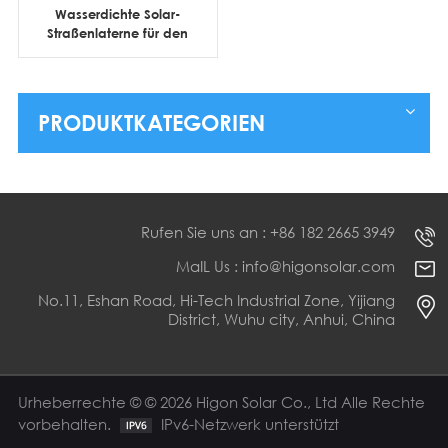
Wasserdichte Solar-
Straßenlaterne für den
Außenbereich, 60 W,
100 W, 120 W, 200 W,
alles in einem Design
PRODUKTKATEGORIEN
Rufen Sie uns an : +86 182 2665 3949
MaIL Us : info@higonsolar.com
No.11, Eshan Road, Hi-Tech Industrial Zone, Yijiang
District, Wuhu city, Anhui, China
Urheberrechte © © 2026 Higon Solar Co., Ltd Alle Rechte
vorbehalten.
IPv6-Netzwerk unterstützt