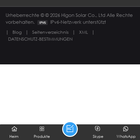
Urheberrechte © © 2026 Higon Solar Co., Ltd Alle Rechte
vorbehalten.
IPv6-Netzwerk unterstützt
|
|
|
|
Blog
Seitenverzeichnis
XML
DATENSCHUTZ-BESTIMMUNGEN
Heim
Produkte
Skype
WhatsApp