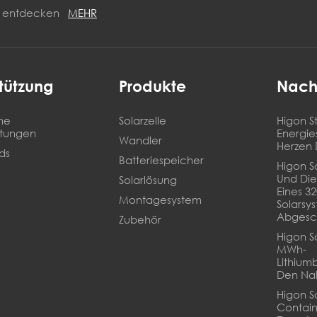
ON entdecken
MEHR
tützung
Produkte
Nach
he
Solarzelle
Higon St
stungen
Energie
Wandler
Herzen 
ds
Batteriespeicher
Higon So
Und Die
Solarlösung
Eines 3
Montagesystem
Solarsy
Abgesc
Zubehör
Higon So
MWh-
Lithium
Den Na
Higon S
Contain