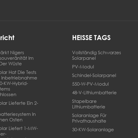
richt
HEISSE TAGS
ärkt Nigers
Vollständig Schwarzes
souveränität Im
Solarpanel
Der Wüste
PV-Modul
lar Hat Die Tests
Schindel-Solarpanel
 Inbetriebnahme
20-KW-Hybrid-
550-W-PV-Modul
stems
48-V-Lithiumbatterie
hlossen
Stapelbare
lar Lieferte Ein 2-
Lithiumbatterie
batteriesystem In
Solaranlage Für
hen Osten
Privathaushalte
olar Liefert 1-MW-
30-KW-Solaranlage
er-