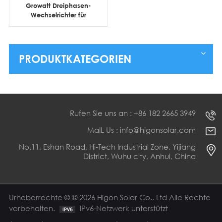
Growatt Dreiphasen-
Wechselrichter für
netzgekoppelte
Solaranlagen (3 kW, 5
kW, 10 kW, 15 kW) für
Wohnhäuser
PRODUKTKATEGORIEN
Rufen Sie uns an : +86 182 2665 3949
MaIL Us : info@higonsolar.com
No.11, Eshan Road, Hi-Tech Industrial Zone, Yijiang
District, Wuhu city, Anhui, China
Urheberrechte © © 2026 Higon Solar Co., Ltd Alle Rechte
vorbehalten.
IPv6-Netzwerk unterstützt