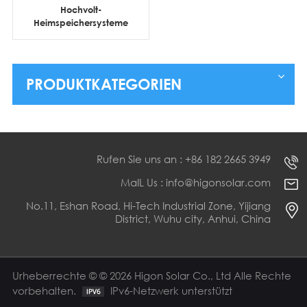
Hochvolt-
Heimspeichersysteme
mit stapelbaren
LiFePO4-Batterien (15–
40 kWh)
PRODUKTKATEGORIEN
Rufen Sie uns an : +86 182 2665 3949
MaIL Us : info@higonsolar.com
No.11, Eshan Road, Hi-Tech Industrial Zone, Yijiang
District, Wuhu city, Anhui, China
Urheberrechte © © 2026 Higon Solar Co., Ltd Alle Rechte
vorbehalten.
IPv6-Netzwerk unterstützt