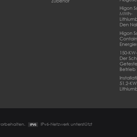
Zubehör
Higon So
MWh-
Lithium
Den Na
Higon S
Contain
Energie
150-KW-
Der Sch
Geteste
Betrie
Installa
51,2-K
Lithiumb
 vorbehalten.
IPv6-Netzwerk unterstützt