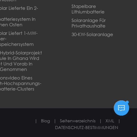
Stapelbare
lar Lieferte Ein 2-
Lithiumbatterie
batteriesystem In
Solaranlage Für
hen Osten
Privathaushalte
olar Liefert 1-MW-
30-KW-Solaranlage
er-
speichersystem
Hybrid-Solarprojekt
ule In Ghana Wird
t Und Vorab In
b Genommen
tionsvideo Eines
Wh-Hochspannungs-
atterie-Clusters
|
Blog
|
Seitenverzeichnis
|
XML
|
DATENSCHUTZ-BESTIMMUNGEN