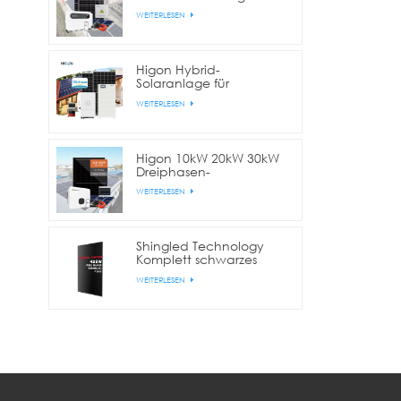
Gewerbe und Industrie
WEITERLESEN
Higon Hybrid-
Solaranlage für
Wohnhäuser mit 10 kW,
WEITERLESEN
20 kW und 30 kW
Lithium-Batterie
Higon 10kW 20kW 30kW
Dreiphasen-
Netzgekoppelte
WEITERLESEN
Solaranlage für
gewerbliche Zwecke
Shingled Technology
Komplett schwarzes
420W/425W/430W
WEITERLESEN
Solarpanel für Zuhause