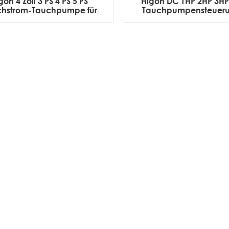
gon 4 Zoll 3 PS 4 PS 5 PS
Higon DC 1HP 2HP 3HP 
chstrom-Tauchpumpe für
Tauchpumpensteueru
Solar-Tiefbrunnen
Pool- und Gartenp