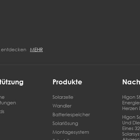
ON entdecken
MEHR
tützung
Produkte
Nach
he
Solarzelle
Higon St
stungen
Energie
Wandler
Herzen 
ds
Batteriespeicher
Higon So
Und Die
Solarlösung
Eines 3
Montagesystem
Solarsy
Abgesc