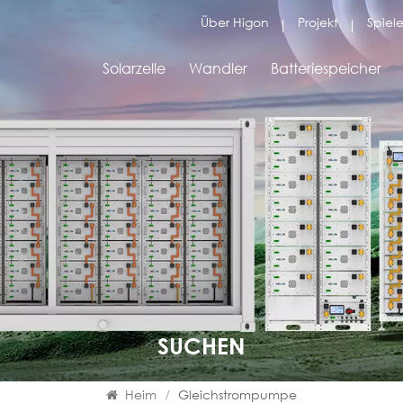
Über Higon
Projekt
Spiele
Solarzelle
Wandler
Batteriespeicher
SUCHEN
Heim
/
Gleichstrompumpe