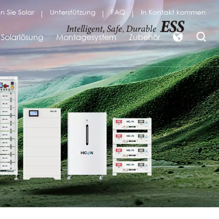
n Sie Solar
Unterstützung
FAQ
In Kontakt kommen
Solarlösung
Montagesystem
Zubehör