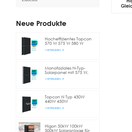
Hi
Glei
Neue Produkte
Hocheffizientes Topcon
570 W 575 W 580 W
bifaziales Doppelglas-
WEITERLESEN
Halbzellen-Solarmodul
Monofaziales N-Typ-
Solarpanel mit 575 W,
580 W, 590 W, 600 W
WEITERLESEN
und 144 Zellen
(Halbschnitt)
Topcon N Typ 430W
440W 450W
Vollschwarzes bifaziales
WEITERLESEN
Halbzellen-Solarpanel
Higon 50kW 100kW
500kW Solaranlage für