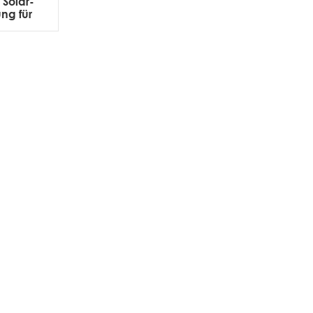
Solar-
ng für
umpen