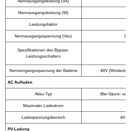
Nennausgangsleistung (VA)
80
Nennausgangsleistung (W)
80
Leistungsfaktor
Nennausgangsspannung (Vac)
230
Spezifikationen des Bypass-
12
Leistungsschalters
Nenneingangsspannung der Batterie
48V (Mindeststa
A
C
Aufladen
Akku-Typ
Blei-Säure- oder
Maximaler Ladestrom
12
Ladespannungsbereich
40–6
PV-Ladung