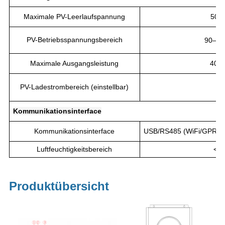
Maximale PV-Leerlaufspannung
500
PV-Betriebsspannungsbereich
90–15
Maximale Ausgangsleistung
400
PV-Ladestrombereich (einstellbar)
12
Kommunikationsinterface
Kommunikationsinterface
USB/RS485 (WiFi/GPRS)/
Luftfeuchtigkeitsbereich
<60
Produktübersicht