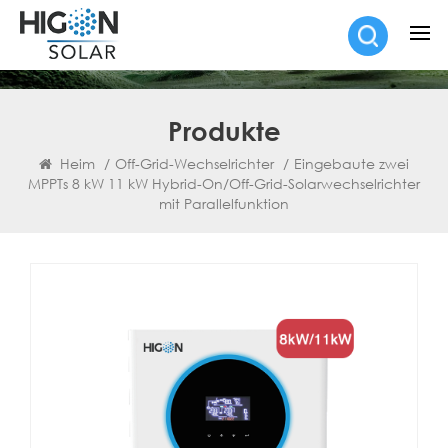
Produkte
Heim
/
Off-Grid-Wechselrichter
/
Eingebaute zwei
MPPTs 8 kW 11 kW Hybrid-On/Off-Grid-Solarwechselrichter
mit Parallelfunktion