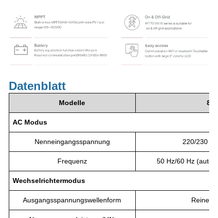
Datenblatt
Modelle
80
A
C
Modus
Nenneingangsspannung
220/230 VA
Frequenz
50 Hz/60 Hz (autom
Wechselrichtermodus
Ausgangsspannungswellenform
Reine Si