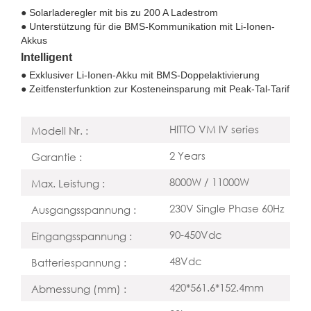
● Solarladeregler mit bis zu 200 A Ladestrom
● Unterstützung für die BMS-Kommunikation mit Li-Ionen-
Akkus
Intelligent
● Exklusiver Li-Ionen-Akku mit BMS-Doppelaktivierung
● Zeitfensterfunktion zur Kosteneinsparung mit Peak-Tal-Tarif
HITTO VM IV series
Modell Nr. :
2 Years
Garantie :
8000W / 11000W
Max. Leistung :
230V Single Phase 60Hz
Ausgangsspannung :
90-450Vdc
Eingangsspannung :
48Vdc
Batteriespannung :
420*561.6*152.4mm
Abmessung (mm) :