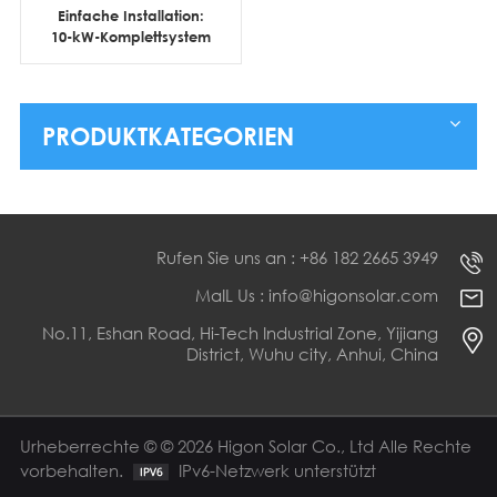
Einfache Installation:
10-kW-Komplettsystem
für netzunabhängige
Solarenergie mit
Lithium-Batteriespeicher
PRODUKTKATEGORIEN
Rufen Sie uns an : +86 182 2665 3949
MaIL Us : info@higonsolar.com
No.11, Eshan Road, Hi-Tech Industrial Zone, Yijiang
District, Wuhu city, Anhui, China
Urheberrechte © © 2026 Higon Solar Co., Ltd Alle Rechte
vorbehalten.
IPv6-Netzwerk unterstützt