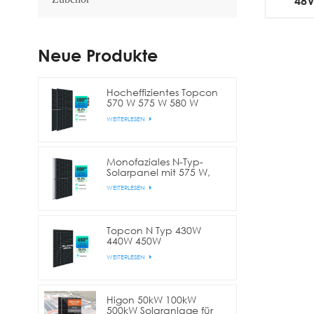
48V
Neue Produkte
Hocheffizientes Topcon
570 W 575 W 580 W
bifaziales Doppelglas-
WEITERLESEN
Halbzellen-Solarmodul
Monofaziales N-Typ-
Solarpanel mit 575 W,
580 W, 590 W, 600 W
WEITERLESEN
und 144 Zellen
(Halbschnitt)
Topcon N Typ 430W
440W 450W
Vollschwarzes bifaziales
WEITERLESEN
Halbzellen-Solarpanel
Higon 50kW 100kW
500kW Solaranlage für