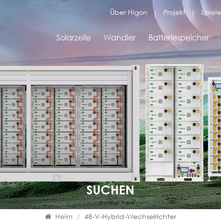
Über Higon
Projekt
Spiele
Solarzelle
Wandler
Batteriespeicher
SUCHEN
Heim
/
48-V-Hybrid-Wechselrichter