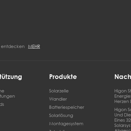
ON entdecken
MEHR
tützung
Produkte
Nach
he
Solarzelle
Higon St
stungen
Energie
Wandler
Herzen 
ds
Batteriespeicher
Higon So
Und Die
Solarlösung
Eines 3
Montagesystem
Solarsy
Abgesc