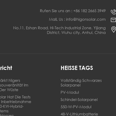
Rufen Sie uns an : +86 182 2665 3949
MaIL Us : info@higonsolar.com
No.11, Eshan Road, Hi-Tech Industrial Zone, Yijiang
District, Wuhu city, Anhui, China
richt
HEISSE TAGS
ärkt Nigers
Vollständig Schwarzes
souveränität Im
Solarpanel
Der Wüste
PV-Modul
lar Hat Die Tests
Schindel-Solarpanel
 Inbetriebnahme
20-KW-Hybrid-
550-W-PV-Modul
stems
48-V-Lithiumbatterie
hlossen