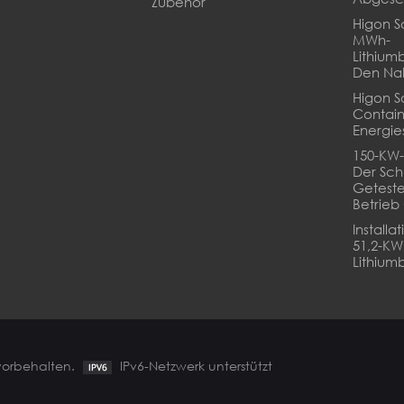
Zubehör
Higon So
MWh-
Lithium
Den Na
Higon S
Contain
Energie
150-KW-
Der Sch
Geteste
Betrie
Installa
51,2-K
Lithiumb
 vorbehalten.
IPv6-Netzwerk unterstützt