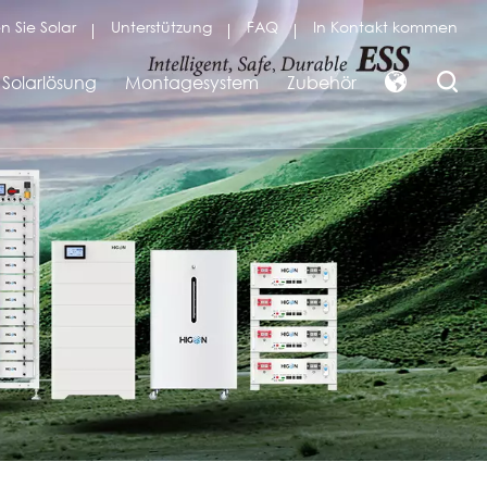
n Sie Solar
Unterstützung
FAQ
In Kontakt kommen
Solarlösung
Montagesystem
Zubehör