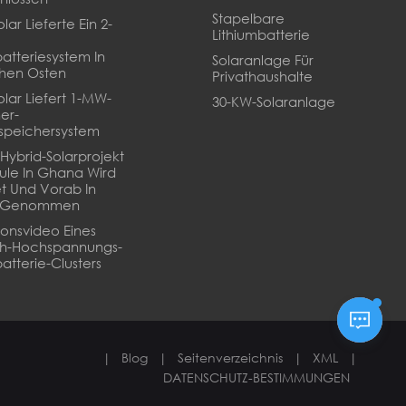
Stapelbare
lar Lieferte Ein 2-
Lithiumbatterie
batteriesystem In
Solaranlage Für
hen Osten
Privathaushalte
olar Liefert 1-MW-
30-KW-Solaranlage
er-
speichersystem
Hybrid-Solarprojekt
ule In Ghana Wird
t Und Vorab In
b Genommen
tionsvideo Eines
Wh-Hochspannungs-
atterie-Clusters
|
Blog
|
Seitenverzeichnis
|
XML
|
DATENSCHUTZ-BESTIMMUNGEN