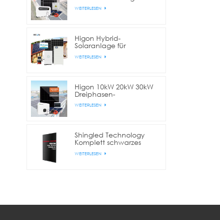
Gewerbe und Industrie
WEITERLESEN
Higon Hybrid-
Solaranlage für
Wohnhäuser mit 10 kW,
WEITERLESEN
20 kW und 30 kW
Lithium-Batterie
Higon 10kW 20kW 30kW
Dreiphasen-
Netzgekoppelte
WEITERLESEN
Solaranlage für
gewerbliche Zwecke
Shingled Technology
Komplett schwarzes
420W/425W/430W
WEITERLESEN
Solarpanel für Zuhause