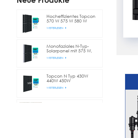
Neue Produkte
Hocheffizientes Topcon
570 W 575 W 580 W
bifaziales Doppelglas-
WEITERLESEN
Halbzellen-Solarmodul
Monofaziales N-Typ-
Solarpanel mit 575 W,
580 W, 590 W, 600 W
WEITERLESEN
und 144 Zellen
(Halbschnitt)
Topcon N Typ 430W
440W 450W
Vollschwarzes bifaziales
WEITERLESEN
Halbzellen-Solarpanel
Higon 50kW 100kW
500kW Solaranlage für
Gewerbe und Industrie
WEITERLESEN
Higon Hybrid-