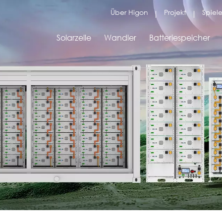
Über Higon
Projekt
Spiele
Solarzelle
Wandler
Batteriespeicher