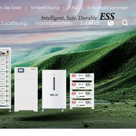
n Sie Solar
Unterstützung
FAQ
In Kontakt kommen
Solarlösung
Montagesystem
Zubehör