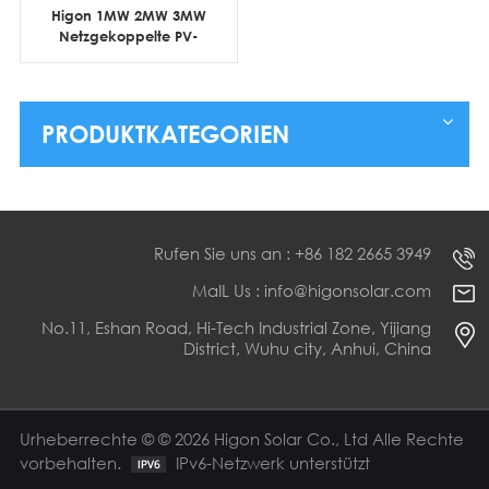
Higon 1MW 2MW 3MW
Netzgekoppelte PV-
Lösung Solarpark
PRODUKTKATEGORIEN
Rufen Sie uns an : +86 182 2665 3949
MaIL Us : info@higonsolar.com
No.11, Eshan Road, Hi-Tech Industrial Zone, Yijiang
District, Wuhu city, Anhui, China
Urheberrechte © © 2026 Higon Solar Co., Ltd Alle Rechte
vorbehalten.
IPv6-Netzwerk unterstützt