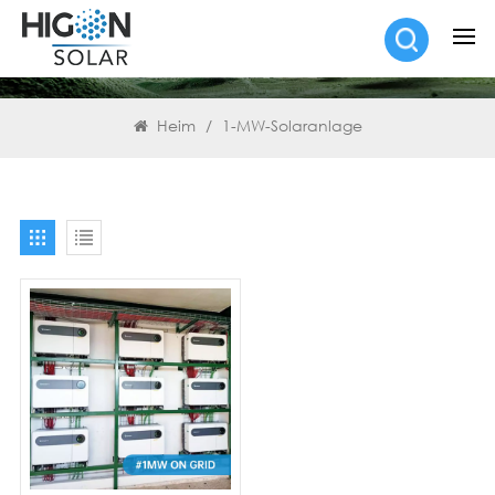
SUCHEN
Heim
/
1-MW-Solaranlage