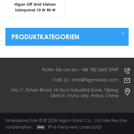
Higon Off Grid kleines
Solarpanel 10 W 50 W
100 W 150 W 200 W für
kleines Solar-Set
PRODUKTKATEGORIEN
Rufen Sie uns an : +86 182 2665 3949
MaIL Us : info@higonsolar.com
No.11, Eshan Road, Hi-Tech Industrial Zone, Yijiang
District, Wuhu city, Anhui, China
Urheberrechte © © 2026 Higon Solar Co., Ltd Alle Rechte
vorbehalten.
IPv6-Netzwerk unterstützt